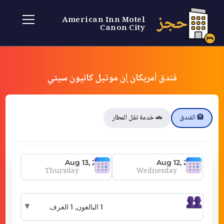
حجز
American Inn Motel
Canon City
فندق أمريكان إن موتيل كانيون سيتي
🏨 الفندق
🚗 خدمة نقل المطار
Thursday
Wednesday
▼