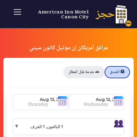
حجز
American Inn Motel
Canon City
مرافق أمريكان إن موتيل كانون سيتي
🏨 الفندق
🚗 خدمة نقل المطار
Thursday
Wednesday
▼