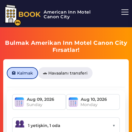
American Inn Motel
BOOK
Canon City
Bulmak Amerikan Inn Motel Canon City
Fırsatlar!
🏨 Kalmak
🚗 Havaalanı transferi
Sunday
Monday
▼